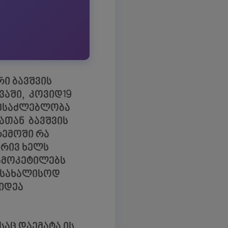
რი ბავშვის
ვაში, კოვიდ19
შესაძლებლობა
ათან ბავშვის
რემოში რა
ხრივ ხელს
გამოკეტილებს
ა სახალისოდ
 იდეა
საც დაემატა ის