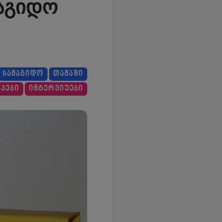
მაგიდო
ᲡᲐᲛᲐᲒᲘᲓᲝ
ᲗᲐᲛᲐᲨᲘ
ᲞᲔᲑᲘ
ᲘᲜᲢᲔᲠᲕᲘᲣᲔᲑᲘ