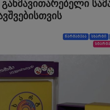
– განმავითარებელი სა
ავშვებისთვის
ᲬᲐᲠᲛᲐᲢᲔᲑᲐ
ᲡᲮᲐᲠᲢᲘ
ᲡᲢᲐᲠᲢᲐ