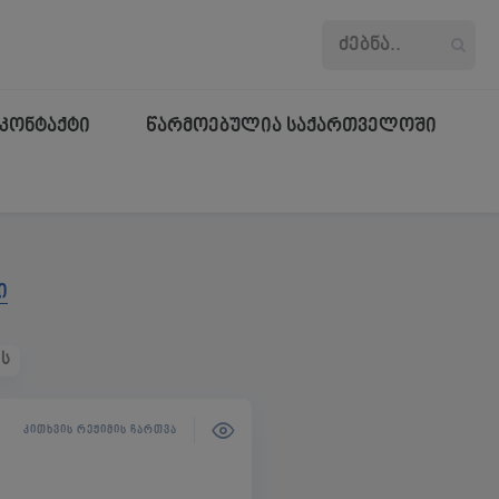
კონტაქტი
წარმოებულია საქართველოში
ი
ის
ᲙᲘᲗᲮᲕᲘᲡ ᲠᲔᲟᲘᲛᲘᲡ ᲩᲐᲠᲗᲕᲐ