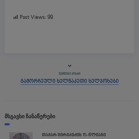
Post Views:
99
ᲨᲔᲛᲓᲔᲒᲘ ᲞᲝᲡᲢᲘ
გამორჩეული ხელნაკეთი ხელჯოხები
მსგავსი ჩანაწერები
თამარ ცირიკიძის 15-წლიანი