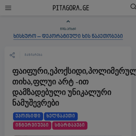
ᲬᲘᲜᲐ ᲞᲝᲡᲢᲘ
ხისხურო – დეკორატიული ხის ნაკეთობები
ᲒᲐᲖᲘᲐᲠᲔᲑᲐ
ფაიფური,ეპოქსიდი,პოლიმერუ
თიხა,ფლუი არტ -ით
დამზადებული უნიკალური
ნამუშევრები
ᲔᲞᲝᲥᲡᲘᲓᲘ
ᲮᲔᲚᲜᲐᲙᲔᲗᲘ
ᲘᲜᲢᲔᲠᲕᲘᲣᲔᲑᲘ
ᲡᲢᲐᲠᲢᲐᲞᲔᲑᲘ