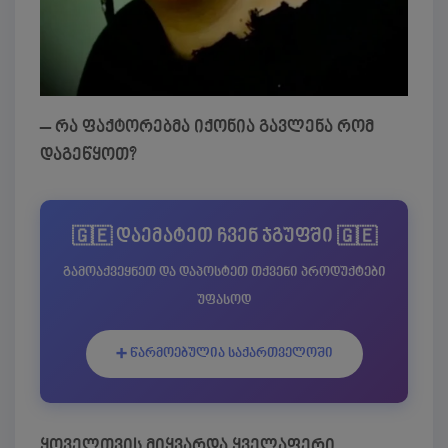
– რა ფაქტორებმა იქონია გავლენა რომ
დაგეწყოთ?
🇬🇪 დაემატეთ ჩვენ ჯგუფში 🇬🇪
გამოაქვეყნეთ და დაპოსტეთ თქვენი პროდუქტები
უფასოდ
➕ წარმოებულია საქართველოში
ყოველთვის მიყვარდა ყველაფერი