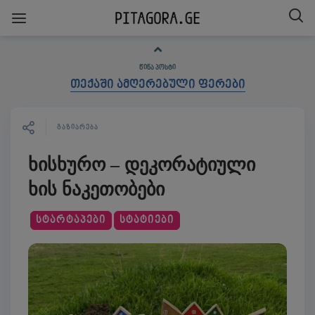
ᲬᲘᲜᲐ ᲞᲝᲡᲢᲘ
თექაში ამღერებული ფერები
ᲒᲐᲖᲘᲐᲠᲔᲑᲐ
ხისხურო – დეკორატიული
ხის ნაკეთობები
ᲡᲢᲐᲠᲢᲐᲞᲔᲑᲘ
ᲡᲢᲐᲢᲘᲔᲑᲘ