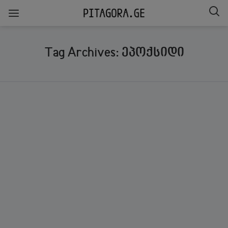
Tag Archives: ეპოქსიდი
ᲒᲐᲖᲘᲐᲠᲔᲑᲐ