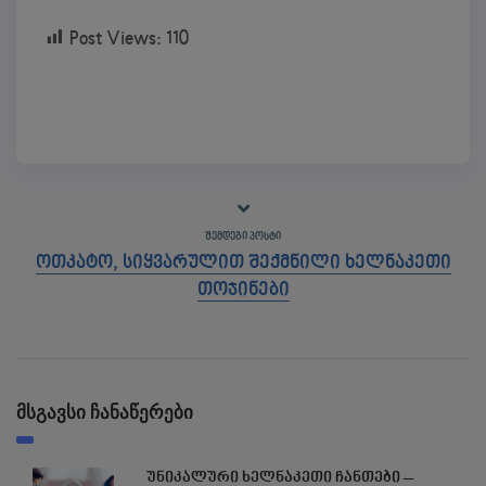
Post Views:
110
ᲨᲔᲛᲓᲔᲒᲘ ᲞᲝᲡᲢᲘ
ოთკატო, სიყვარულით შექმნილი ხელნაკეთი
თოჯინები
მსგავსი ჩანაწერები
უნიკალური ხელნაკეთი ჩანთები –