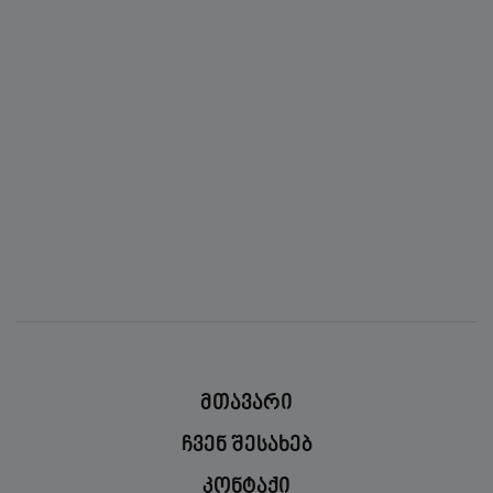
“ბეატა” – ხელნაკეთი სამკაულები,
ნაქსოვები და სადღესასწაულო
აქსესუარები
ინტერვიუები
სტარტაპები
თუ უნიკალური და დახვეწილი ნივთები
გიყვართ მაშინ გაიცანით - ბეატა.
მთავარი
ჩვენ შესახებ
კონტაქი