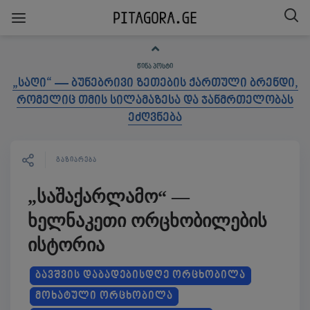
ᲬᲘᲜᲐ ᲞᲝᲡᲢᲘ
„საღი“ — ბუნებრივი ზეთების ქართული ბრენდი,
რომელიც თმის სილამაზესა და ჯანმრთელობას
ეძღვნება
ᲒᲐᲖᲘᲐᲠᲔᲑᲐ
„საშაქარლამო“ —
ხელნაკეთი ორცხობილების
ისტორია
ᲑᲐᲕᲨᲕᲘᲡ ᲓᲐᲑᲐᲓᲔᲑᲘᲡᲓᲦᲔ ᲝᲠᲪᲮᲝᲑᲘᲚᲐ
ᲛᲝᲮᲐᲢᲣᲚᲘ ᲝᲠᲪᲮᲝᲑᲘᲚᲐ