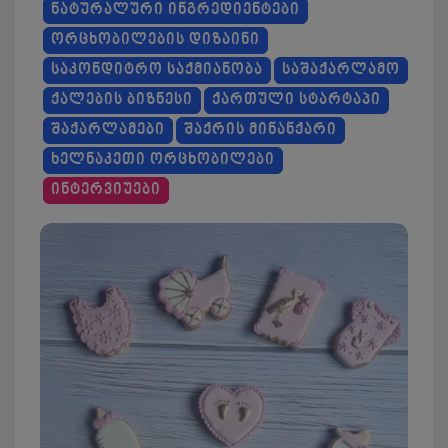
ᲜᲐᲢᲣᲠᲐᲚᲣᲠᲘ ᲘᲜᲒᲠᲔᲓᲘᲔᲜᲢᲔᲑᲘ
ᲝᲠᲪᲮᲝᲑᲘᲚᲔᲑᲘᲡ ᲓᲘᲖᲐᲘᲜᲘ
ᲡᲐᲙᲝᲜᲓᲘᲢᲠᲝ ᲡᲐᲥᲛᲘᲐᲜᲝᲑᲐ
ᲡᲐᲨᲐᲥᲐᲠᲚᲐᲛᲝ
ᲥᲐᲚᲔᲑᲘᲡ ᲑᲘᲖᲜᲔᲡᲘ
ᲥᲐᲠᲗᲣᲚᲘ ᲡᲢᲐᲠᲢᲐᲞᲘ
ᲨᲐᲥᲐᲠᲚᲐᲛᲔᲑᲘ
ᲨᲐᲥᲠᲘᲡ ᲛᲘᲜᲐᲜᲥᲐᲠᲘ
ᲮᲔᲚᲜᲐᲙᲔᲗᲘ ᲝᲠᲪᲮᲝᲑᲘᲚᲔᲑᲘ
ᲘᲜᲢᲔᲠᲕᲘᲣᲔᲑᲘ