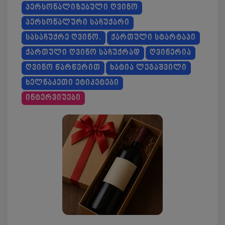
ᲞᲔᲠᲡᲝᲜᲐᲚᲘᲖᲔᲑᲣᲚᲘ ᲦᲕᲘᲜᲝ
ᲞᲔᲠᲡᲝᲜᲐᲚᲣᲠᲘ ᲡᲐᲩᲣᲥᲐᲠᲘ
ᲡᲐᲡᲐᲩᲣᲥᲠᲔ ᲦᲕᲘᲜᲝ.
ᲥᲐᲠᲗᲣᲚᲘ ᲡᲢᲐᲠᲢᲐᲞᲘ
ᲥᲐᲠᲗᲣᲚᲘ ᲦᲕᲘᲜᲝ ᲡᲐᲩᲣᲥᲠᲐᲓ
ᲦᲕᲘᲜᲔᲠᲘᲐ
ᲦᲕᲘᲜᲝ ᲬᲐᲠᲬᲔᲠᲘᲗ
ᲮᲐᲢᲘᲐ ᲚᲔᲒᲐᲨᲕᲘᲚᲘ
ᲮᲔᲚᲜᲐᲙᲔᲗᲘ ᲔᲢᲘᲙᲔᲢᲔᲑᲘ
ᲘᲜᲢᲔᲠᲕᲘᲣᲔᲑᲘ