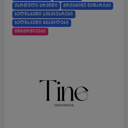
ᲥᲐᲠᲗᲣᲚᲘ ᲑᲠᲔᲜᲓᲘ
ᲥᲠᲘᲡᲢᲘᲜᲔ ᲜᲔᲤᲐᲠᲘᲫᲔ
ᲮᲔᲚᲜᲐᲙᲔᲗᲘ ᲐᲥᲡᲔᲡᲣᲐᲠᲔᲑᲘ
ᲮᲔᲚᲜᲐᲙᲔᲗᲘ ᲧᲕᲐᲕᲘᲚᲔᲑᲘ
ᲘᲜᲢᲔᲠᲕᲘᲣᲔᲑᲘ