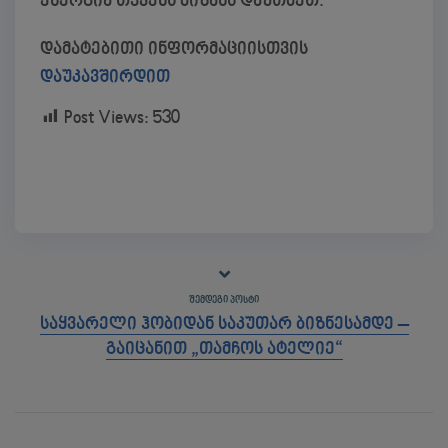
ენერგია თქვენს მიზანს დაუთმეთ.
დამატებითი ინფორმაციისთვის
დაუკავშირდით
Post Views:
530
ᲨᲔᲛᲓᲔᲒᲘ ᲞᲝᲡᲢᲘ
საყვარელი ჰობიდან საკუთარ ბიზნესამდე –
გაიცანით „თამჩოს ატელიე“