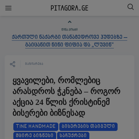
ᲬᲘᲜᲐ ᲞᲝᲡᲢᲘ
ქართული ნაქარგი თანამედროვე ჰუდებზე –
გაიცანით ნინი ფიფია და „ლუვინ“
ᲒᲐᲖᲘᲐᲠᲔᲑᲐ
ყვავილები, რომლებიც
არასდროს ჭკნება – როგორ
აქცია 24 წლის ქრისტინემ
ბისერები ბიზნესად
TINE HANDMADE
ᲑᲘᲡᲔᲠᲔᲑᲘᲡ ᲗᲐᲘᲒᲣᲚᲘ
ᲛᲪᲘᲠᲔ ᲑᲘᲖᲜᲔᲡᲘ
ᲡᲐᲩᲣᲥᲠᲔᲑᲘ