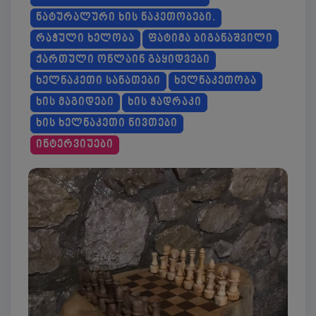
ᲜᲐᲢᲣᲠᲐᲚᲣᲠᲘ ᲮᲘᲡ ᲜᲐᲙᲔᲗᲝᲑᲔᲑᲘ.
ᲠᲐᲭᲣᲚᲘ ᲮᲔᲚᲝᲑᲐ
ᲤᲐᲢᲘᲛᲐ ᲑᲘᲒᲐᲜᲐᲨᲕᲘᲚᲘ
ᲥᲐᲠᲗᲣᲚᲘ ᲝᲜᲚᲐᲘᲜ ᲒᲐᲧᲘᲓᲕᲔᲑᲘ
ᲮᲔᲚᲜᲐᲙᲔᲗᲘ ᲡᲐᲜᲐᲗᲔᲑᲘ
ᲮᲔᲚᲜᲐᲙᲔᲗᲝᲑᲐ
ᲮᲘᲡ ᲛᲐᲒᲘᲓᲔᲑᲘ
ᲮᲘᲡ ᲭᲐᲓᲠᲐᲙᲘ
ᲮᲘᲡ ᲮᲔᲚᲜᲐᲙᲔᲗᲘ ᲜᲘᲕᲗᲔᲑᲘ
ᲘᲜᲢᲔᲠᲕᲘᲣᲔᲑᲘ