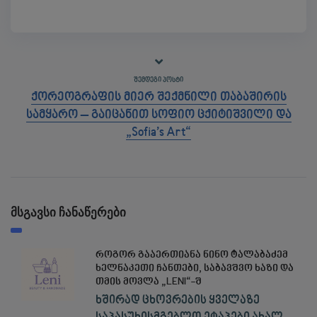
ᲨᲔᲛᲓᲔᲒᲘ ᲞᲝᲡᲢᲘ
ქორეოგრაფის მიერ შექმნილი თაბაშირის
სამყარო – გაიცანით სოფიო ცქიტიშვილი და
„Sofia’s Art“
მსგავსი ჩანაწერები
როგორ გააერთიანა ნინო ტალაბაძემ
ხელნაკეთი ჩანთები, საბავშვო ხაზი და
თმის მოვლა „LENI“-შ
ხშირად ცხოვრების ყველაზე