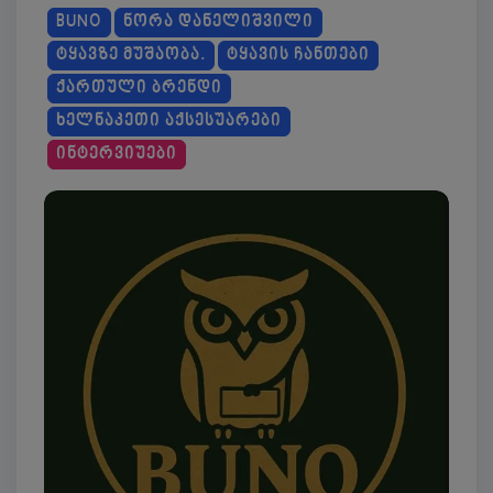
BUNO
ᲜᲝᲠᲐ ᲓᲐᲜᲔᲚᲘᲨᲕᲘᲚᲘ
ᲢᲧᲐᲕᲖᲔ ᲛᲣᲨᲐᲝᲑᲐ.
ᲢᲧᲐᲕᲘᲡ ᲩᲐᲜᲗᲔᲑᲘ
ᲥᲐᲠᲗᲣᲚᲘ ᲑᲠᲔᲜᲓᲘ
ᲮᲔᲚᲜᲐᲙᲔᲗᲘ ᲐᲥᲡᲔᲡᲣᲐᲠᲔᲑᲘ
ᲘᲜᲢᲔᲠᲕᲘᲣᲔᲑᲘ