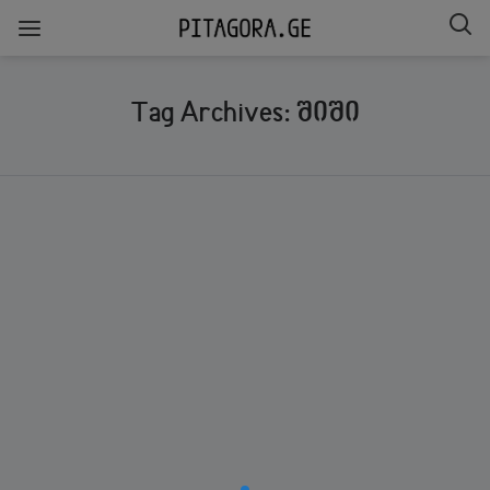
Tag Archives: შიში
არ არსებობს შიში იმედის გარეშე
და არც იმედი შეიძლება
არსებობდეს შიშის გარეშე
- ᲑᲐᲠᲣᲨ ᲡᲞᲘᲜᲝᲖᲐ