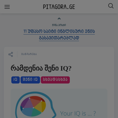
ᲬᲘᲜᲐ ᲞᲝᲡᲢᲘ
11 უფასო საიტი ინგლისური ენის
გასავითარებლად
ᲒᲐᲖᲘᲐᲠᲔᲑᲐ
რამდენია შენი IQ?
IQ
ᲨᲔᲜᲘ IQ
ᲡᲮᲕᲐᲓᲐᲡᲮᲕᲐ