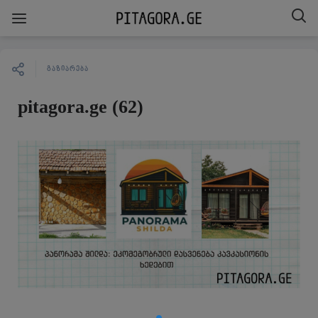
ᲒᲐᲖᲘᲐᲠᲔᲑᲐ
pitagora.ge (62)