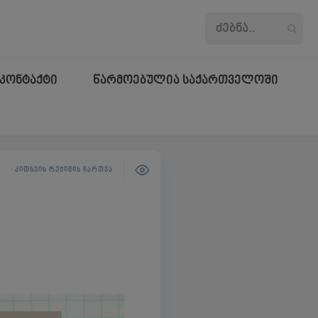
კონტაქტი
წარმოებულია საქართველოში
ᲙᲘᲗᲮᲕᲘᲡ ᲠᲔᲟᲘᲛᲘᲡ ᲩᲐᲠᲗᲕᲐ