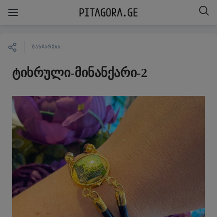
ᲒᲐᲖᲘᲐᲠᲔᲑᲐ
ტიხრული-მინანქარი-2