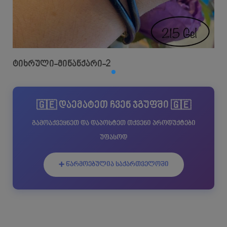
ტიხრული-მინანქარი-2
🇬🇪 დაემატეთ ჩვენ ჯგუფში 🇬🇪
გამოაქვეყნეთ და დაპოსტეთ თქვენი პროდუქტები
უფასოდ
➕ წარმოებულია საქართველოში