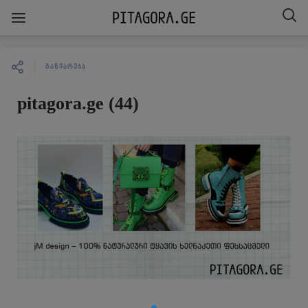
ᲒᲐᲖᲘᲐᲠᲔᲑᲐ
pitagora.ge (44)