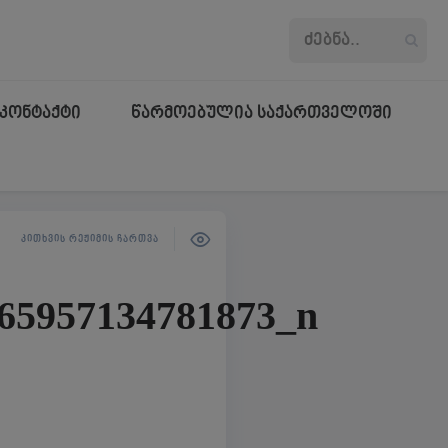
კონტაქტი
წარმოებულია საქართველოში
ᲙᲘᲗᲮᲕᲘᲡ ᲠᲔᲟᲘᲛᲘᲡ ᲩᲐᲠᲗᲕᲐ
65957134781873_n