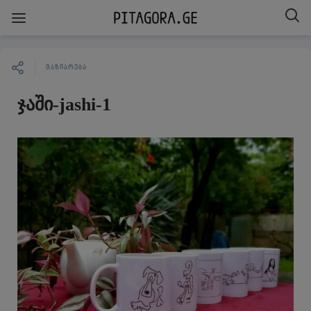
ᲒᲐᲖᲘᲐᲠᲔᲑᲐ
ჯაში-jashi-1