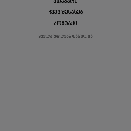
მთავარი
ჩვენ შესახებ
კონტაქი
ყველა უფლება დაცულია