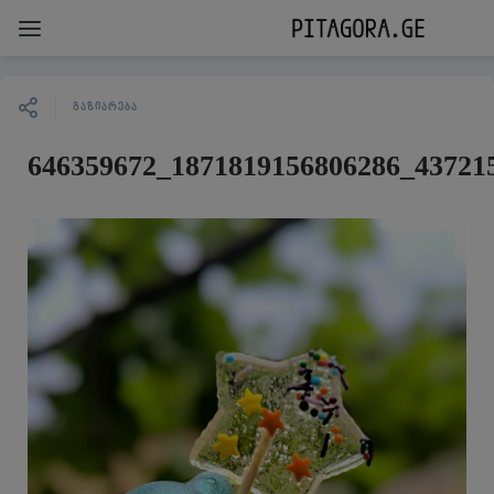
ᲒᲐᲖᲘᲐᲠᲔᲑᲐ
646359672_1871819156806286_43721