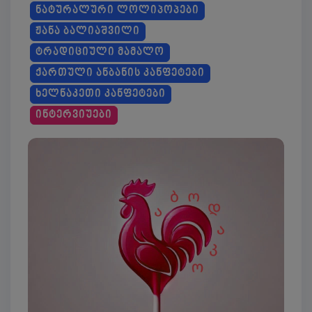
ᲜᲐᲢᲣᲠᲐᲚᲣᲠᲘ ᲚᲝᲚᲘᲞᲝᲞᲔᲑᲘ
ᲟᲐᲜᲐ ᲑᲐᲚᲘᲐᲨᲕᲘᲚᲘ
ᲢᲠᲐᲓᲘᲪᲘᲣᲚᲘ ᲛᲐᲛᲐᲚᲝ
ᲥᲐᲠᲗᲣᲚᲘ ᲐᲜᲑᲐᲜᲘᲡ ᲙᲐᲜᲤᲔᲢᲔᲑᲘ
ᲮᲔᲚᲜᲐᲙᲔᲗᲘ ᲙᲐᲜᲤᲔᲢᲔᲑᲘ
ᲘᲜᲢᲔᲠᲕᲘᲣᲔᲑᲘ