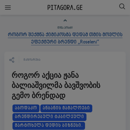
ᲬᲘᲜᲐ ᲞᲝᲡᲢᲘ
როგორ შექმნა ქიმიკოსმა დედამ თმის მოვლის
ეფექტური ბრენდი „Roseleni“
ᲒᲐᲖᲘᲐᲠᲔᲑᲐ
როგორ აქცია ჟანა
ბალიაშვილმა ბავშვობის
გემო ბრენდად
ᲐᲑᲝᲓᲐᲙᲝ
ᲐᲜᲑᲐᲜᲘᲡ ᲛᲐᲛᲐᲚᲝᲔᲑᲘ
ᲑᲠᲔᲜᲓᲘᲠᲔᲑᲣᲚᲘ ᲢᲙᲑᲘᲚᲔᲣᲚᲘ
ᲛᲐᲠᲢᲝᲮᲔᲚᲐ ᲓᲔᲓᲘᲡ ᲑᲘᲖᲜᲔᲡᲘ.