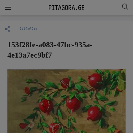
ᲒᲐᲖᲘᲐᲠᲔᲑᲐ
153f28fe-a083-47bc-935a-
4e13a7ec9bf7