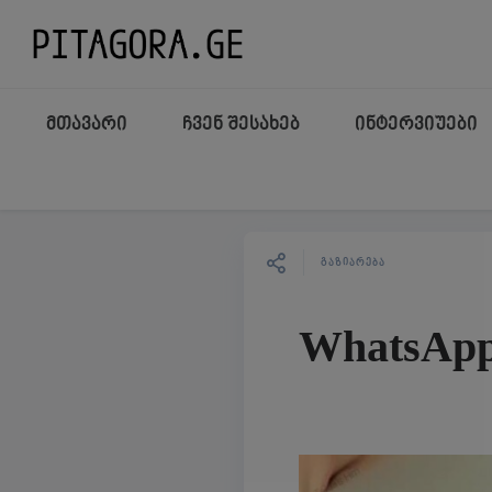
მთავარი
ჩვენ შესახებ
ინტერვიუები
ᲒᲐᲖᲘᲐᲠᲔᲑᲐ
WhatsApp 