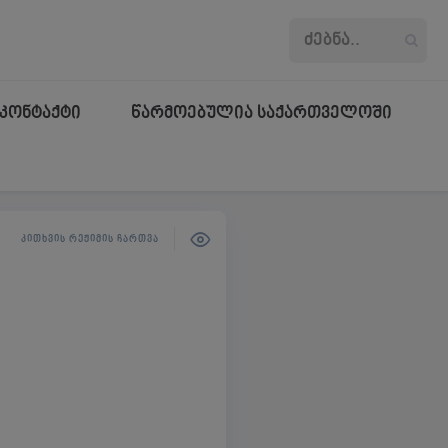
კონტაქტი
წარმოებულია საქართველოში
ᲙᲘᲗᲮᲕᲘᲡ ᲠᲔᲟᲘᲛᲘᲡ ᲩᲐᲠᲗᲕᲐ