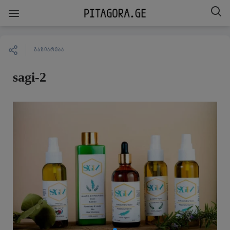
ᲒᲐᲖᲘᲐᲠᲔᲑᲐ
sagi-2