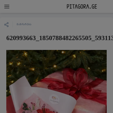
ᲒᲐᲖᲘᲐᲠᲔᲑᲐ
620993663_1850788482265505_59311