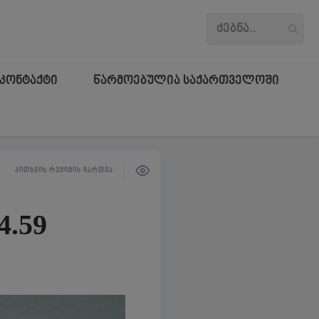
კონტაქტი
წარმოებულია საქართველოში
ᲙᲘᲗᲮᲕᲘᲡ ᲠᲔᲟᲘᲛᲘᲡ ᲩᲐᲠᲗᲕᲐ
4.59