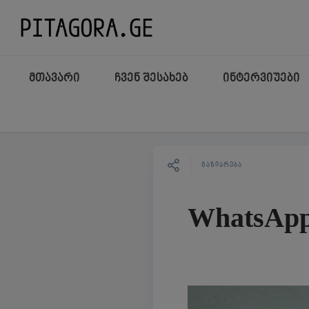
მთავარი
ჩვენ შესახებ
ინტერვიუები
ᲒᲐᲖᲘᲐᲠᲔᲑᲐ
WhatsApp 