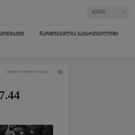
კონტაქტი
წარმოებულია საქართველოში
ᲙᲘᲗᲮᲕᲘᲡ ᲠᲔᲟᲘᲛᲘᲡ ᲩᲐᲠᲗᲕᲐ
7.44