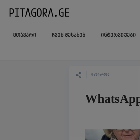
მთავარი
ჩვენ შესახებ
ინტერვიუები
ᲒᲐᲖᲘᲐᲠᲔᲑᲐ
WhatsApp 