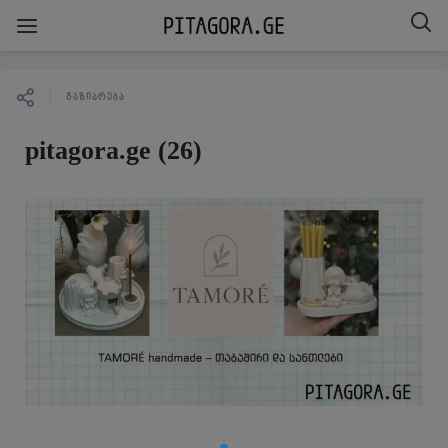
ᲒᲐᲖᲘᲐᲠᲔᲑᲐ
pitagora.ge (26)