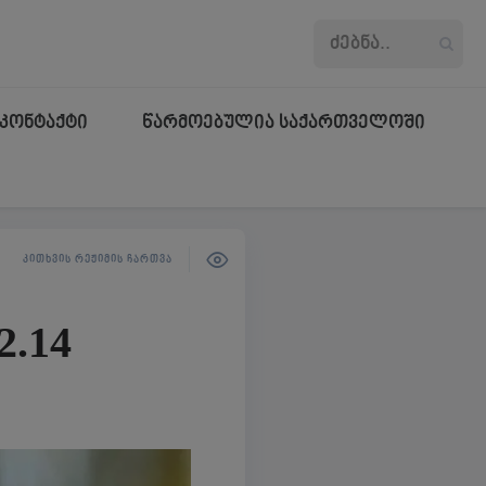
კონტაქტი
წარმოებულია საქართველოში
ᲙᲘᲗᲮᲕᲘᲡ ᲠᲔᲟᲘᲛᲘᲡ ᲩᲐᲠᲗᲕᲐ
2.14