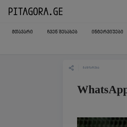
მთავარი
ჩვენ შესახებ
ინტერვიუები
ᲒᲐᲖᲘᲐᲠᲔᲑᲐ
WhatsApp 