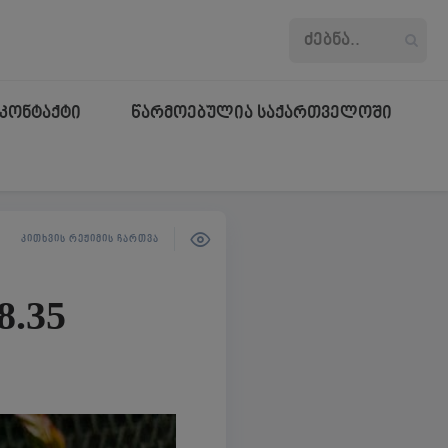
კონტაქტი
წარმოებულია საქართველოში
ᲙᲘᲗᲮᲕᲘᲡ ᲠᲔᲟᲘᲛᲘᲡ ᲩᲐᲠᲗᲕᲐ
8.35