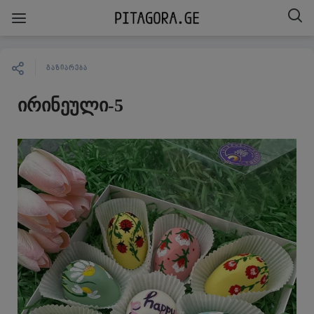
ᲒᲐᲖᲘᲐᲠᲔᲑᲐ
ირინეული-5