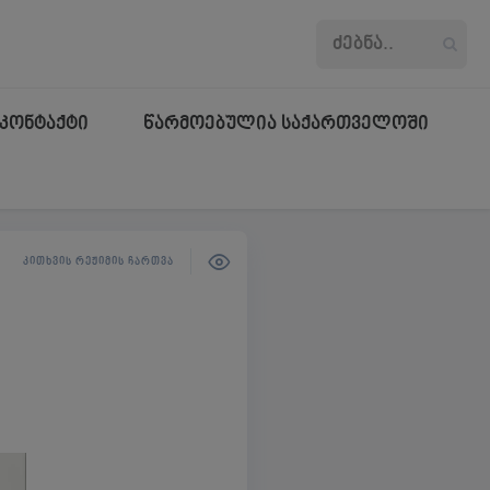
კონტაქტი
წარმოებულია საქართველოში
ᲙᲘᲗᲮᲕᲘᲡ ᲠᲔᲟᲘᲛᲘᲡ ᲩᲐᲠᲗᲕᲐ