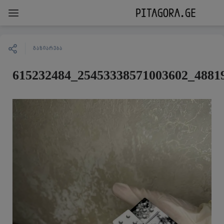
ᲒᲐᲖᲘᲐᲠᲔᲑᲐ
615232484_25453338571003602_4881