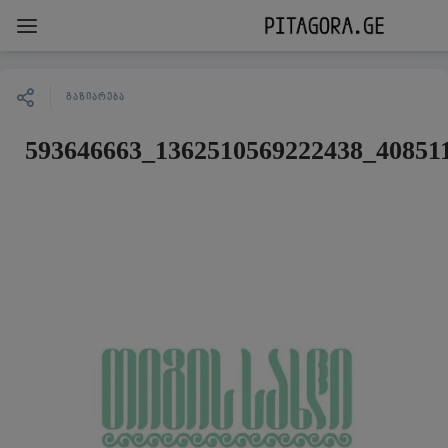
ᲒᲐᲖᲘᲐᲠᲔᲑᲐ
593646663_1362510569222438_40851