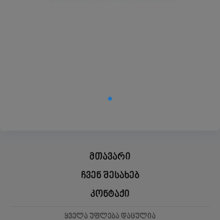
მთავარი
ჩვენ შესახებ
კონტაქი
ყველა უფლება დაცულია