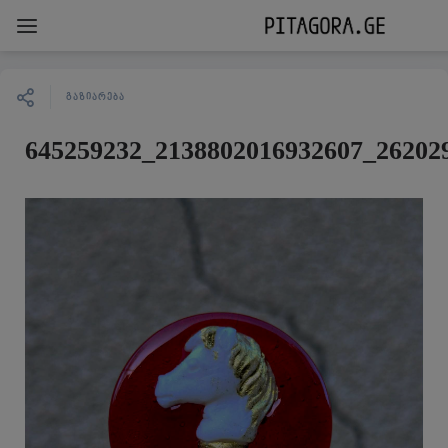
ᲒᲐᲖᲘᲐᲠᲔᲑᲐ
645259232_2138802016932607_26202